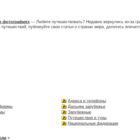
в фотографиях
— Любите путешествовать? Недавно вернулись из-за гр
путешествий, публикуйте свои статьи о странах мира, делитесь впечатл
Адреса и телефоны
 фирмы
Дальнее зарубежье
рмы
Зарубежные
Путешествия и туры
Национальные федерации
ода
»