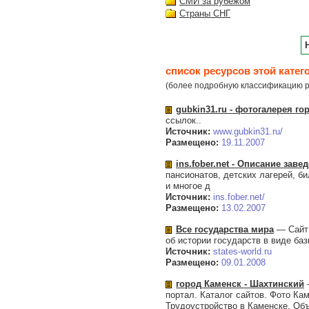
СМИ за рубежом
Страны СНГ
список ресурсов этой катег
(более подробную классификацию р
gubkin31.ru - фотогалерея го
ссылок..
Источник:
www.gubkin31.ru/
Размещено:
19.11.2007
ins.fober.net - Описание зав
пансионатов, детских лагерей, би
и многое д
Источник:
ins.fober.net/
Размещено:
13.02.2007
Все государства мира
— Сайт 
об истории государств в виде ба
Источник:
states-world.ru
Размещено:
09.01.2008
город Каменск - Шахтинский
—
портал. Каталог сайтов. Фото К
Трудоустройство в Каменске, Об