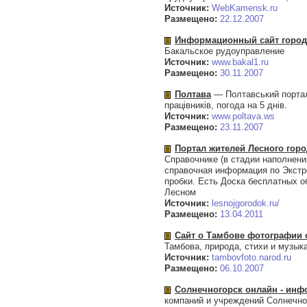
Источник:
WebKamensk.ru
Размещено:
22.12.2007
Информационный сайт город
Бакальское рудоуправление
Источник:
www.bakal1.ru
Размещено:
30.11.2007
Полтава
— Полтавський портал.
працівників, погода на 5 днів.
Источник:
www.poltava.ws
Размещено:
23.11.2007
Портал жителей Лесного горо
Справочнике (в стадии наполнени
справочная информация по Экстр
пробки. Есть Доска бесплатных о
Лесном
Источник:
lesnojgorodok.ru/
Размещено:
13.04.2011
Сайт о Тамбове фотографии 
Тамбова, природа, стихи и музык
Источник:
tambovfoto.narod.ru
Размещено:
06.10.2007
Солнечногорск онлайн - ин
компаний и учреждений Солнечног