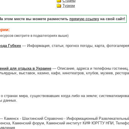
Страны
Туризм
На этом месте вы можете разместить
прямую ссылку
на свой сайт!
ории:
есурсов смотрите в подкатегориях выше)
рода Губкин
— Информация, статьи, прогноз погоды, карта, фотогалерея
едений для отдыха в Украине
— Описание, адреса и телефоны гостиниц, 
льярдных, выставок, казино, кафе, кинотеатров, клубов, музеев, рестор
о странах мира, существовавших когда либо на земле; систематизиров
зы данных.
 Каменск - Шахтинский Справочно - Информационный Развлекательный
аменска, Каменский форум, Каменский институт КИФ ЮРГТУ НПИ, Телефо
ъявления