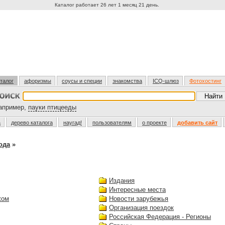
Каталог работает 26 лет 1 месяц 21 день.
талог
афоризмы
соусы и специи
знакомства
ICQ-шлюз
Фотохостинг
пример,
пауки птицееды
а
дерево каталога
наугад!
пользователям
о проекте
добавить сайт
ода
»
Издания
Интересные места
жом
Новости зарубежья
Организация поездок
Российская Федерация - Регионы