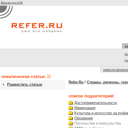
Версия для КПК
ка
На
новости каталог
тематические статьи:
Refer.Ru
/
Страны, регионы, гор
Разместить статью
список подкатегорий:
Достопримечательности
Иммиграция
Культура и искусство за рубе
Обозрения
Посольства и консульства