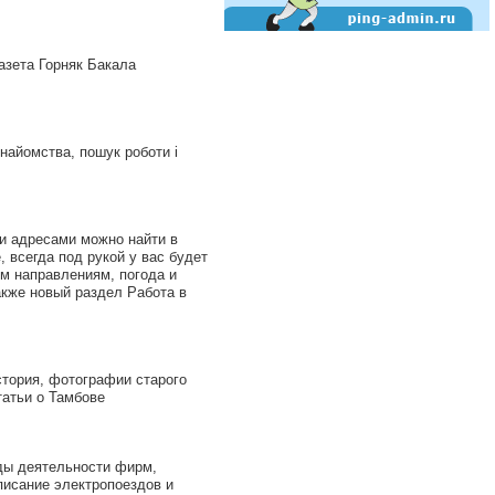
зета Горняк Бакала
найомства, пошук роботи і
и адресами можно найти в
 всегда под рукой у вас будет
м направлениям, погода и
акже новый раздел Работа в
тория, фотографии старого
татьи о Тамбове
ды деятельности фирм,
писание электропоездов и