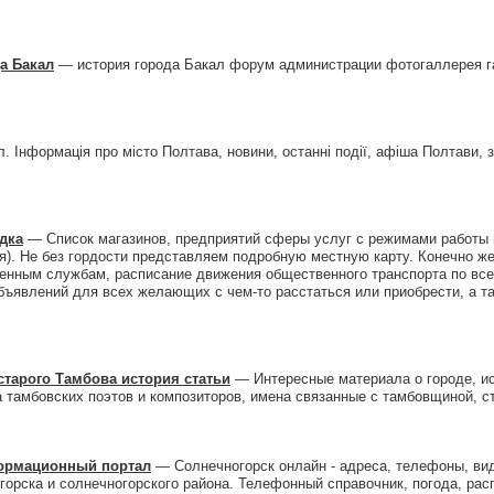
а Бакал
— история города Бакал форум администрации фотогаллерея га
 Інформація про місто Полтава, новини, останні події, афіша Полтави, з
дка
— Список магазинов, предприятий сферы услуг с режимами работы 
я). Не без гордости представляем подробную местную карту. Конечно же,
енным службам, расписание движения общественного транспорта по все
бъявлений для всех желающих с чем-то расстаться или приобрести, а т
старого Тамбова история статьи
— Интересные материала о городе, ис
а тамбовских поэтов и композиторов, имена связанные с тамбовщиной, с
формационный портал
— Солнечногорск онлайн - адреса, телефоны, ви
орска и солнечногорского района. Телефонный справочник, погода, рас