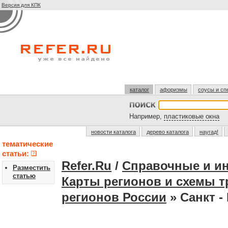
Версия для КПК
каталог
афоризмы
соусы и сп
Например,
пластиковые окна
новости каталога
дерево каталога
наугад!
тематические
статьи:
Refer.Ru
/
Справочные и и
Разместить
статью
Карты регионов и схемы т
регионов России
» Санкт -