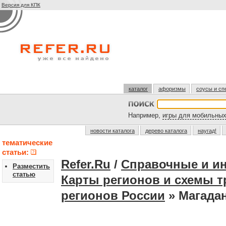
Версия для КПК
каталог
афоризмы
соусы и сп
Например,
игры для мобильны
новости каталога
дерево каталога
наугад!
тематические
статьи:
Refer.Ru
/
Справочные и и
Разместить
статью
Карты регионов и схемы т
регионов России
» Магадан