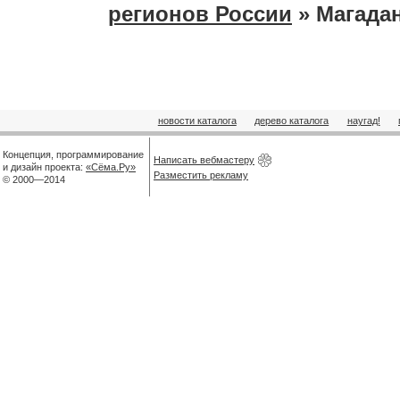
регионов России
» Магадан
новости каталога
дерево каталога
наугад!
Концепция, программирование
Написать вебмастеру
и дизайн проекта:
«Сёма.Ру»
Разместить рекламу
© 2000—2014