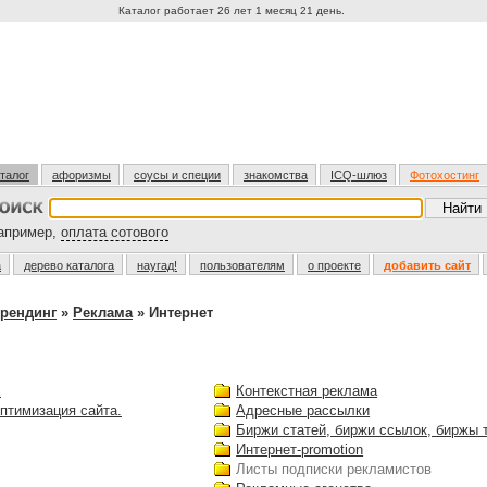
Каталог работает 26 лет 1 месяц 21 день.
талог
афоризмы
соусы и специи
знакомства
ICQ-шлюз
Фотохостинг
пример,
оплата сотового
а
дерево каталога
наугад!
пользователям
о проекте
добавить сайт
брендинг
»
Реклама
» Интернет
х
Контекстная реклама
оптимизация сайта.
Адресные рассылки
Биржи статей, биржи ссылок, биржы 
Интернет-promotion
Листы подписки рекламистов