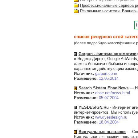
Профессиональные сервера р
Рекламные носители. Баннеры
список ресурсов этой катег
(более подробную классификацию р
Garpun - система автоматизи
в Яндекс.Директ, Google AdWords
даже с большим объёмом информа
охраняются действующим законод
Источник:
garpun.com/
Размещено:
12.05.2014
Search Sistem Ebae News
— Но
Источник:
ebae.net/news.html
Размещено:
05.07.2004
YESDESIGN.Ru - Интернет аге
интернет-проектов. Мы используе
Источник:
www.yesdesign.ru
Размещено:
18.04.2004
Виртуальные выставки
— Спе
Виртуальная экспозиция представ