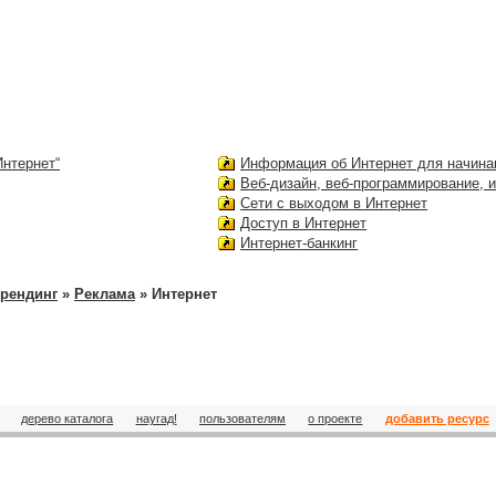
Интернет“
Информация об Интернет для начин
Веб-дизайн, веб-программирование, 
Сети с выходом в Интернет
Доступ в Интернет
Интернет-банкинг
брендинг
»
Реклама
» Интернет
дерево каталога
наугад!
пользователям
о проекте
добавить ресурс