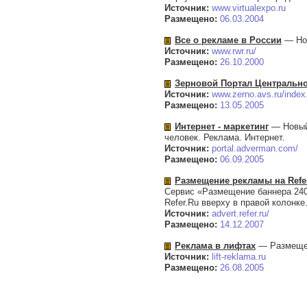
Источник:
www.virtualexpo.ru
Размещено:
06.03.2004
Все о рекламе в России
— Нов
Источник:
www.rwr.ru/
Размещено:
26.10.2000
Зерновой Портал Центрально
Источник:
www.zerno.avs.ru/inde
Размещено:
13.05.2005
Интернет - маркетинг
— Новый 
человек. Реклама. Интернет.
Источник:
portal.adverman.com/
Размещено:
06.09.2005
Размещение рекламы на Refe
Сервис «Размещение баннера 240×
Refer.Ru вверху в правой колонке
Источник:
advert.refer.ru/
Размещено:
14.12.2007
Реклама в лифтах
— Размещен
Источник:
lift-reklama.ru
Размещено:
26.08.2005