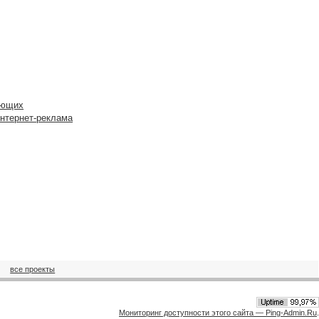
ающих
интернет-реклама
все проекты
Мониторинг доступности этого сайта — Ping-Admin.Ru
.