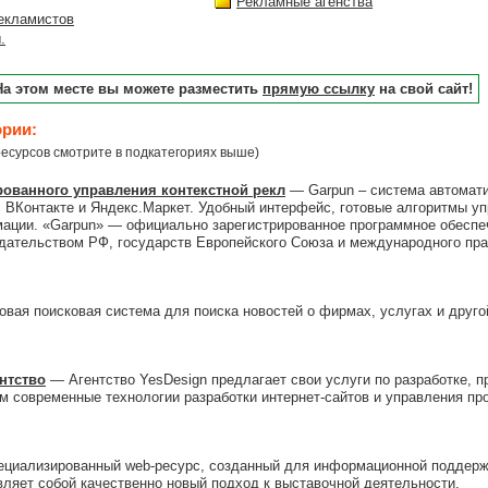
Рекламные агенства
екламистов
.
На этом месте вы можете разместить
прямую ссылку
на свой сайт!
ории:
есурсов смотрите в подкатегориях выше)
рованного управления контекстной рекл
— Garpun – система автомати
, ВКонтакте и Яндекс.Маркет. Удобный интерфейс, готовые алгоритмы уп
ции. «Garpun» — официально зарегистрированное программное обеспеч
ательством РФ, государств Европейского Союза и международного пра
вая поисковая система для поиска новостей о фирмах, услугах и друг
нтство
— Агентство YesDesign предлагает свои услуги по разработке, 
м современные технологии разработки интернет-сайтов и управления про
циализированный web-ресурс, созданный для информационной поддержк
ляет собой качественно новый подход к выставочной деятельности.