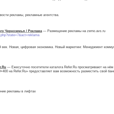
ости рекламы, рекламные агентства.
го Черноземья / Реклама
— Размещение рекламы на zerno.avs.ru
x.php?state=7&act=reklama
век. Новая, цифровая экономика. Новый маркетинг. Менеджмент комму
r.Ru
— Ежесуточно посетители каталога Refer.Ru просматривают на нём 
400 на Refer.Ru» предоставляет вам возможность разместить свой бан
.
ие рекламы в лифтах