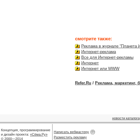
смотрите также:
Реклама в журнале “Планета 
Интернет-реклама
Все для Интернет-рекламы
Интернет
Интернет или WWW
Refer.Ru
/
Реклама, маркетинг, 
новости каталога
Концепция, программирование
Написать вебмастеру
и дизайн проекта:
«Сёма.Ру»
Разместить рекламу
© 2000—2014