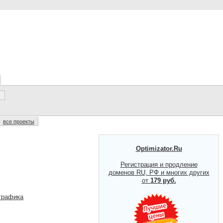
все проекты
Optimizator.Ru
Регистрация и продление
доменов RU, РФ и многих других
от
179 руб.
трафика