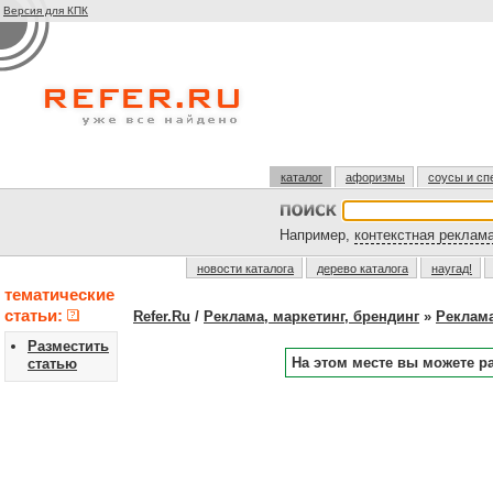
Версия для КПК
каталог
афоризмы
соусы и сп
Например,
контекстная реклам
новости каталога
дерево каталога
наугад!
тематические
статьи:
Refer.Ru
/
Реклама, маркетинг, брендинг
»
Реклам
Разместить
На этом месте вы можете р
статью