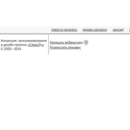
новости каталога
дерево каталога
наугад!
Концепция, программирование
Написать вебмастеру
и дизайн проекта:
«Сёма.Ру»
Разместить рекламу
© 2000—2014