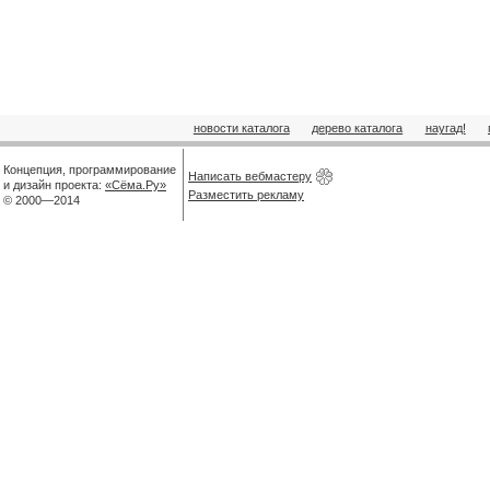
новости каталога
дерево каталога
наугад!
Концепция, программирование
Написать вебмастеру
и дизайн проекта:
«Сёма.Ру»
Разместить рекламу
© 2000—2014