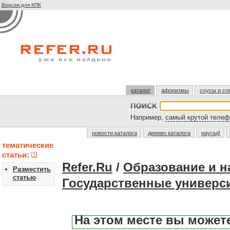
Версия для КПК
каталог
афоризмы
соусы и сп
Например,
самый крутой телеф
новости каталога
дерево каталога
наугад!
тематические
статьи:
Refer.Ru
/
Образование и н
Разместить
статью
Государственные универс
На этом месте вы может