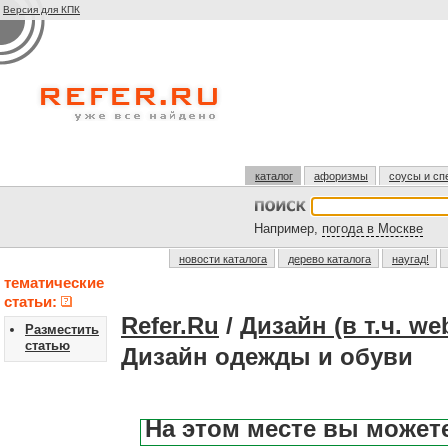
Версия для КПК
каталог
афоризмы
соусы и сп
Например,
погода в Москве
новости каталога
дерево каталога
наугад!
тематические
статьи:
Refer.Ru
/
Дизайн (в т.ч. we
Разместить
статью
Дизайн одежды и обуви
На этом месте вы может