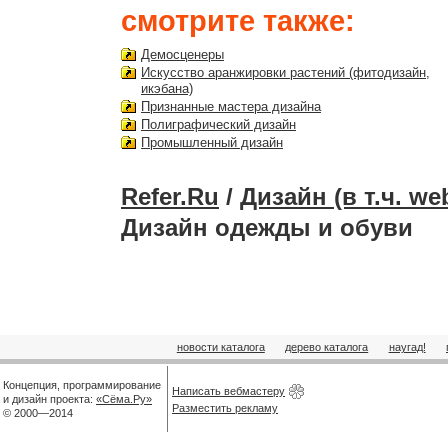
смотрите также:
Демосценеры
Искусство аранжировки растений (фитодизайн,
икэбана)
Признанные мастера дизайна
Полиграфический дизайн
Промышленный дизайн
Refer.Ru
/
Дизайн (в т.ч. we
Дизайн одежды и обуви
новости каталога
дерево каталога
наугад!
Концепция, программирование
Написать вебмастеру
и дизайн проекта:
«Сёма.Ру»
Разместить рекламу
© 2000—2014