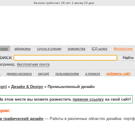
Каталог работает 26 лет 1 месяц 23 дня.
талог
афоризмы
соусы и специи
знакомства
ICQ-шлюз
Фотохостинг
пример,
бесплатная почта
а
дерево каталога
наугад!
пользователям
о проекте
добавить сайт
ign)
»
Дизайн & Design
» Промышленный дизайн
На этом месте вы можете разместить
прямую ссылку
на свой сайт!
ории:
 графический дизайн
— Работы в различных областях дизайна: портф