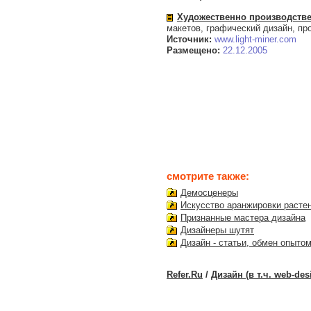
Художественно производств
макетов, графический дизайн, пр
Источник:
www.light-miner.com
Размещено:
22.12.2005
смотрите также:
Демосценеры
Искусство аранжировки растен
Признанные мастера дизайна
Дизайнеры шутят
Дизайн - статьи, обмен опыто
Refer.Ru
/
Дизайн (в т.ч. web-des