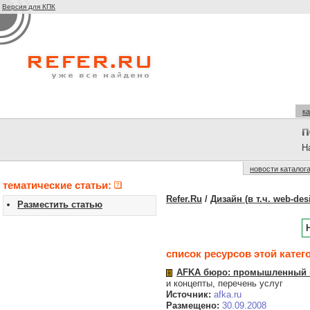
Версия для КПК
ка
На
новости каталог
тематические статьи:
Refer.Ru
/
Дизайн (в т.ч. web-des
Разместить статью
список ресурсов этой катег
AFKA бюро: промышленный и
и концепты, перечень услуг
Источник:
afka.ru
Размещено:
30.09.2008