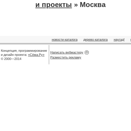
и проекты
» Москва
новости каталога
дерево каталога
наугад!
Концепция, программирование
Написать вебмастеру
и дизайн проекта:
«Сёма.Ру»
Разместить рекламу
© 2000—2014