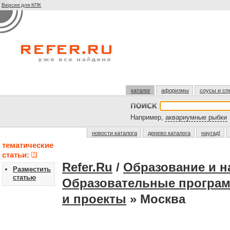
Версия для КПК
каталог
афоризмы
соусы и сп
Например,
аквариумные рыбки
новости каталога
дерево каталога
наугад!
тематические
статьи:
Refer.Ru
/
Образование и н
Разместить
статью
Образовательные програ
и проекты
» Москва