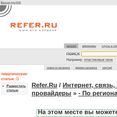
Версия для КПК
каталог
афоризмы
соусы и сп
Например,
пластиковые окна
новости каталога
дерево каталога
наугад!
тематические
статьи:
Refer.Ru
/
Интернет, связь
Разместить
статью
провайдеры
»
- По регион
На этом месте вы может