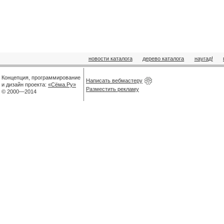
новости каталога
дерево каталога
наугад!
Концепция, программирование
Написать вебмастеру
и дизайн проекта:
«Сёма.Ру»
Разместить рекламу
© 2000—2014