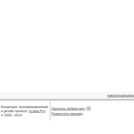
новости каталога
Концепция, программирование
Написать вебмастеру
и дизайн проекта:
«Сёма.Ру»
Разместить рекламу
© 2000—2014