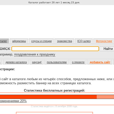
Каталог работает 26 лет 1 месяц 23 дня.
талог
афоризмы
соусы и специи
знакомства
ICQ-шлюз
Фотохостинг
пример,
поздравления к празднику
а
дерево каталога
наугад!
пользователям
о проекте
добавить сайт
истрации:
й сайт в каталоге любым из четырёх способов, предложенных ниже, или
зможность разместить баннер на всех страницах каталога.
Статистика бесплатных регистраций:
изменениями 20%
Статистика ведётся с 8 октября 2008 года.