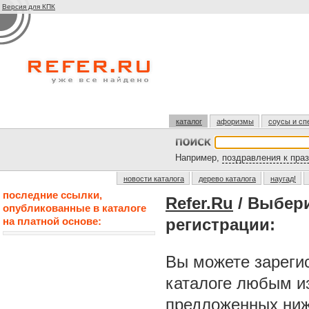
Версия для КПК
каталог
афоризмы
соусы и сп
Например,
поздравления к пра
новости каталога
дерево каталога
наугад!
последние ссылки,
Refer.Ru
/ Выбер
опубликованные в каталоге
на платной основе:
регистрации:
Вы можете зарегис
каталоге любым и
предложенных ниж