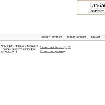
Посмотреть
новости каталога
дерево каталога
наугад!
Концепция, программирование
Написать вебмастеру
и дизайн проекта:
«Сёма.Ру»
Разместить рекламу
© 2000—2014