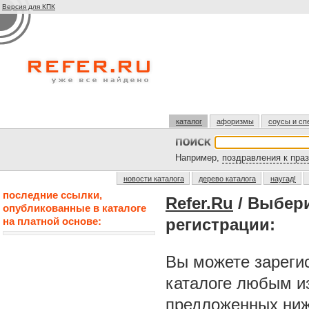
Версия для КПК
каталог
афоризмы
соусы и сп
Например,
поздравления к пра
новости каталога
дерево каталога
наугад!
последние ссылки,
Refer.Ru
/ Выбер
опубликованные в каталоге
на платной основе:
регистрации:
Вы можете зарегис
каталоге любым и
предложенных ниж