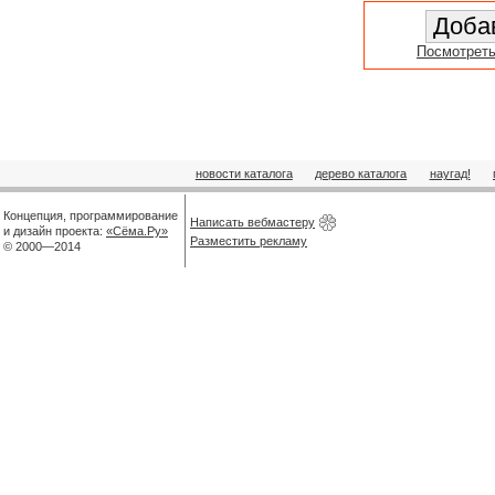
Посмотреть
новости каталога
дерево каталога
наугад!
Концепция, программирование
Написать вебмастеру
и дизайн проекта:
«Сёма.Ру»
Разместить рекламу
© 2000—2014