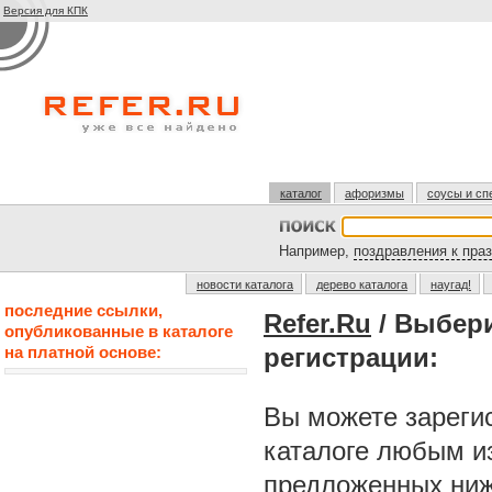
Версия для КПК
каталог
афоризмы
соусы и сп
Например,
поздравления к пра
новости каталога
дерево каталога
наугад!
последние ссылки,
Refer.Ru
/ Выбер
опубликованные в каталоге
на платной основе:
регистрации:
Вы можете зарегис
каталоге любым и
предложенных ниж