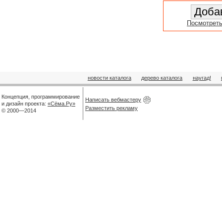
Посмотреть
новости каталога
дерево каталога
наугад!
Концепция, программирование
Написать вебмастеру
и дизайн проекта:
«Сёма.Ру»
Разместить рекламу
© 2000—2014