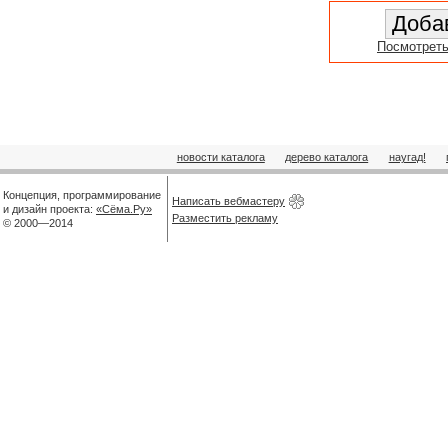
Посмотреть
новости каталога
дерево каталога
наугад!
Концепция, программирование
Написать вебмастеру
и дизайн проекта:
«Сёма.Ру»
Разместить рекламу
© 2000—2014