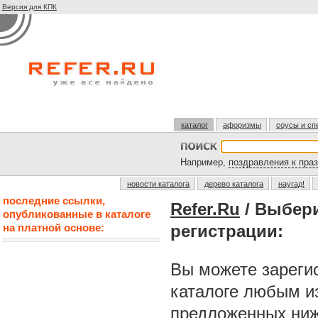
Версия для КПК
каталог
афоризмы
соусы и сп
Например,
поздравления к пра
новости каталога
дерево каталога
наугад!
последние ссылки,
Refer.Ru
/ Выбер
опубликованные в каталоге
на платной основе:
регистрации:
Вы можете зарегис
каталоге любым и
предложенных ниж