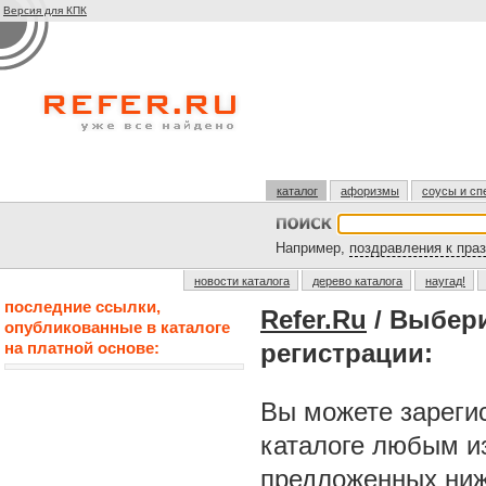
Версия для КПК
каталог
афоризмы
соусы и сп
Например,
поздравления к пра
новости каталога
дерево каталога
наугад!
последние ссылки,
Refer.Ru
/ Выбер
опубликованные в каталоге
на платной основе:
регистрации:
Вы можете зарегис
каталоге любым и
предложенных ниж