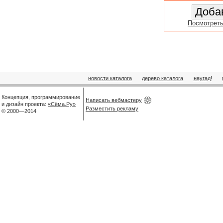
Посмотреть
новости каталога
дерево каталога
наугад!
Концепция, программирование
Написать вебмастеру
и дизайн проекта:
«Сёма.Ру»
Разместить рекламу
© 2000—2014