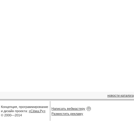
новости каталога
Концепция, программирование
Написать вебмастеру
и дизайн проекта:
«Сёма.Ру»
Разместить рекламу
© 2000—2014