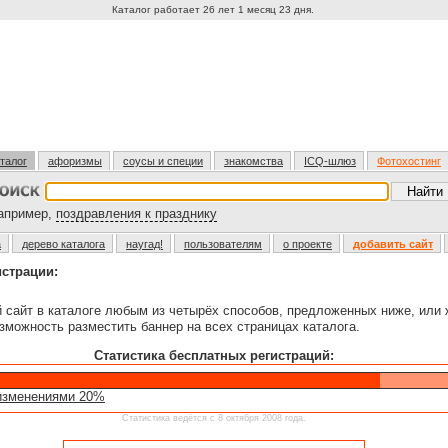
Каталог работает 26 лет 1 месяц 23 дня.
талог
афоризмы
соусы и специи
знакомства
ICQ-шлюз
Фотохостинг
пример,
поздравления к празднику
а
дерево каталога
наугад!
пользователям
о проекте
добавить сайт
истрации:
й сайт в каталоге любым из четырёх способов, предложенных ниже, или
зможность разместить баннер на всех страницах каталога.
Статистика бесплатных регистраций:
изменениями 20%
Статистика ведётся с 8 октября 2008 года.