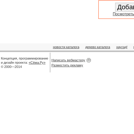
Посмотреть
новости каталога
дерево каталога
наугад!
Концепция, программирование
Написать вебмастеру
и дизайн проекта:
«Сёма.Ру»
Разместить рекламу
© 2000—2014