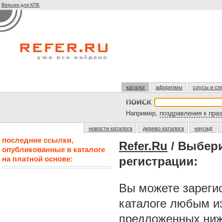
Версия для КПК
каталог
афоризмы
соусы и сп
Например,
поздравления к пра
новости каталога
дерево каталога
наугад!
последние ссылки,
Refer.Ru
/ Выбер
опубликованные в каталоге
на платной основе:
регистрации:
Вы можете зарегис
каталоге любым и
предложенных ниж