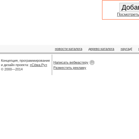
Посмотреть
новости каталога
дерево каталога
наугад!
Концепция, программирование
Написать вебмастеру
и дизайн проекта:
«Сёма.Ру»
Разместить рекламу
© 2000—2014