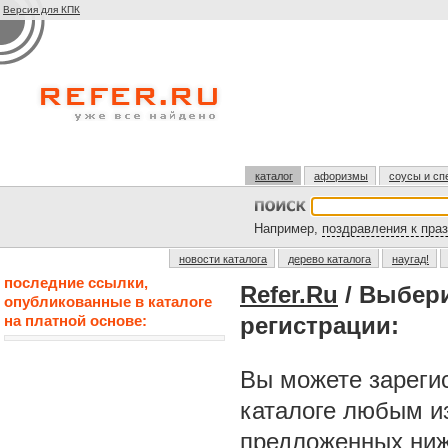
Версия для КПК
каталог
афоризмы
соусы и сп
Например,
поздравления к пра
новости каталога
дерево каталога
наугад!
последние ссылки,
Refer.Ru
/ Выбер
опубликованные в каталоге
на платной основе:
регистрации:
Вы можете зарегис
каталоге любым и
предложенных ниж