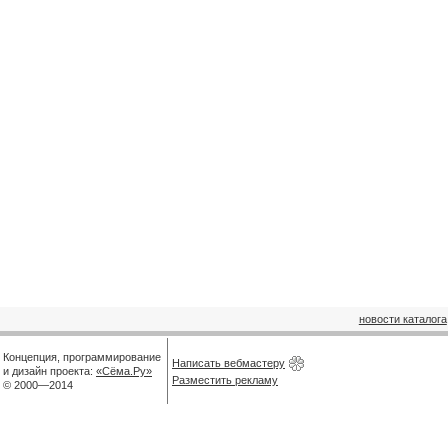
новости каталога
Концепция, программирование
Написать вебмастеру
и дизайн проекта:
«Сёма.Ру»
Разместить рекламу
© 2000—2014