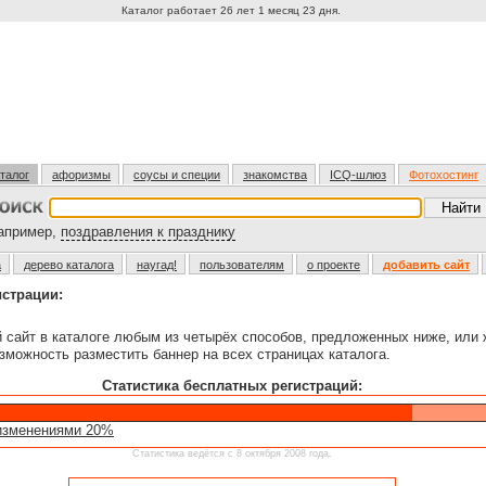
Каталог работает 26 лет 1 месяц 23 дня.
талог
афоризмы
соусы и специи
знакомства
ICQ-шлюз
Фотохостинг
пример,
поздравления к празднику
а
дерево каталога
наугад!
пользователям
о проекте
добавить сайт
истрации:
й сайт в каталоге любым из четырёх способов, предложенных ниже, или
зможность разместить баннер на всех страницах каталога.
Статистика бесплатных регистраций:
изменениями 20%
Статистика ведётся с 8 октября 2008 года.