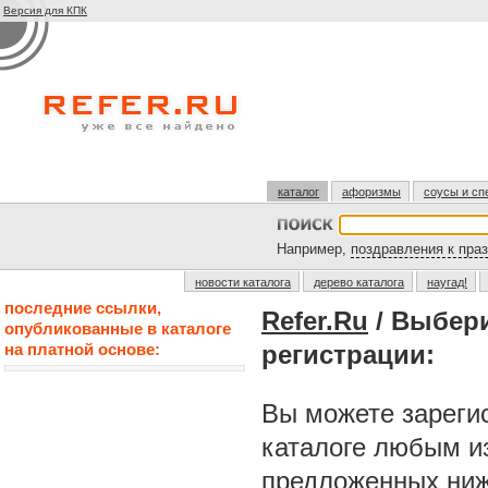
Версия для КПК
каталог
афоризмы
соусы и сп
Например,
поздравления к пра
новости каталога
дерево каталога
наугад!
последние ссылки,
Refer.Ru
/ Выбер
опубликованные в каталоге
на платной основе:
регистрации:
Вы можете зарегис
каталоге любым и
предложенных ниж