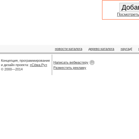
Посмотреть
новости каталога
дерево каталога
наугад!
Концепция, программирование
Написать вебмастеру
и дизайн проекта:
«Сёма.Ру»
Разместить рекламу
© 2000—2014