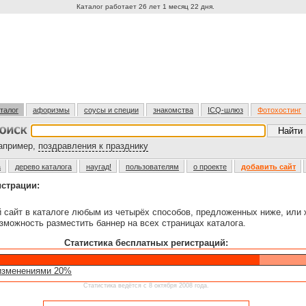
Каталог работает 26 лет 1 месяц 22 дня.
талог
афоризмы
соусы и специи
знакомства
ICQ-шлюз
Фотохостинг
пример,
поздравления к празднику
а
дерево каталога
наугад!
пользователям
о проекте
добавить сайт
истрации:
й сайт в каталоге любым из четырёх способов, предложенных ниже, или
зможность разместить баннер на всех страницах каталога.
Статистика бесплатных регистраций:
изменениями 20%
Статистика ведётся с 8 октября 2008 года.