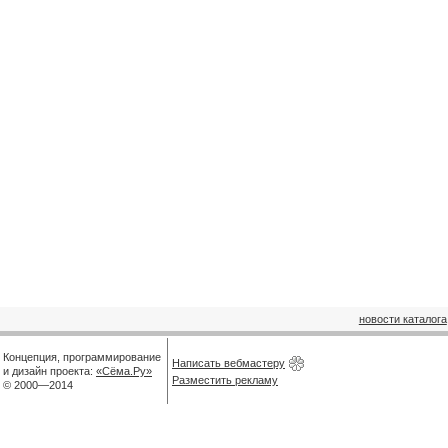
новости каталога
Концепция, программирование
Написать вебмастеру
и дизайн проекта:
«Сёма.Ру»
Разместить рекламу
© 2000—2014