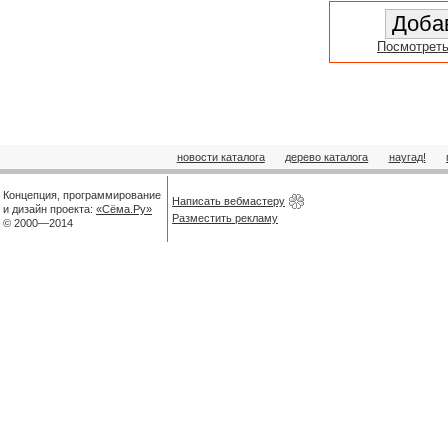
Посмотреть
новости каталога
дерево каталога
наугад!
Концепция, программирование
Написать вебмастеру
и дизайн проекта:
«Сёма.Ру»
Разместить рекламу
© 2000—2014