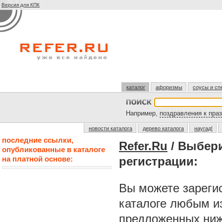
Версия для КПК
каталог
афоризмы
соусы и сп
Например,
поздравления к пра
новости каталога
дерево каталога
наугад!
последние ссылки,
Refer.Ru
/ Выбер
опубликованные в каталоге
на платной основе:
регистрации:
Вы можете зарегис
каталоге любым и
предложенных ниж