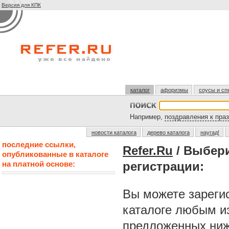
Версия для КПК
каталог
афоризмы
соусы и сп
Например,
поздравления к пра
новости каталога
дерево каталога
наугад!
последние ссылки,
Refer.Ru
/ Выбер
опубликованные в каталоге
на платной основе:
регистрации:
Вы можете зарегис
каталоге любым и
предложенных ниж