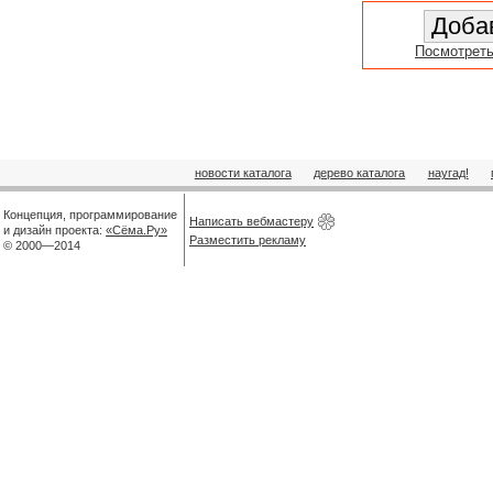
Посмотреть
новости каталога
дерево каталога
наугад!
Концепция, программирование
Написать вебмастеру
и дизайн проекта:
«Сёма.Ру»
Разместить рекламу
© 2000—2014