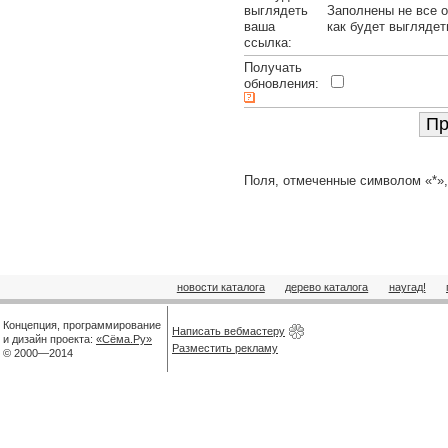
выглядеть
Заполнены не все о
ваша
как будет выглядет
ссылка:
Получать
обновления:
Поля, отмеченные символом «*»,
новости каталога
дерево каталога
наугад!
Концепция, программирование
Написать вебмастеру
и дизайн проекта:
«Сёма.Ру»
Разместить рекламу
© 2000—2014