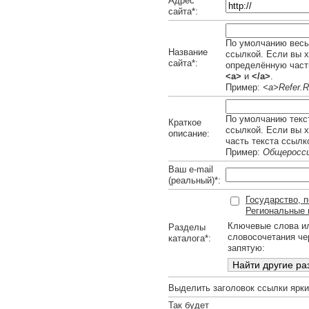
Адрес
сайта*:
По умолчанию весь 
Название
ссылкой. Если вы х
сайта*:
определённую часть
<a>
и
</a>
.
Пример:
<a>Refer.R
По умолчанию текст
Краткое
ссылкой. Если вы 
описание:
часть текста ссылк
Пример:
Общеросси
Ваш e-mail
(реальный)*:
Государство, п
Региональные
Ключевые слова и
Разделы
словосочетания че
каталога*:
запятую:
Выделить заголовок ссылки ярк
Так будет