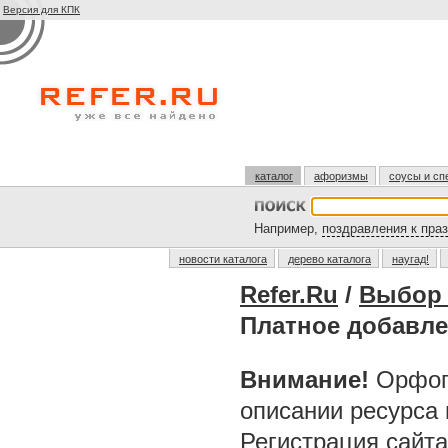
Версия для КПК
каталог
афоризмы
соусы и сп
Например,
поздравления к пра
новости каталога
дерево каталога
наугад!
Refer.Ru
/
Выбор 
Платное добавл
Внимание!
Орфог
описании ресурса
Регистрация сайт