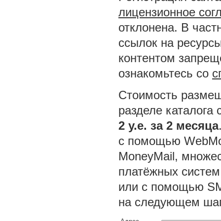
лицензионное сог
отклонена. В част
ссылок на ресурсы
контентом запреще
ознакомьтесь со
с
Стоимость размещ
разделе каталога 
2 у.е. за 2 месяца
с помощью WebMon
MoneyMail, множес
платёжных систем
или с помощью SM
на следующем шаг