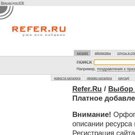
Версия для КПК
каталог
афоризмы
соусы и сп
Например,
поздравления к пра
новости каталога
дерево каталога
наугад!
Refer.Ru
/
Выбор 
Платное добавл
Внимание!
Орфог
описании ресурса
Регистрация сайт