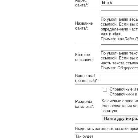
Адрес
сайта*:
По умолчанию весь 
Название
ссылкой. Если вы х
сайта*:
определённую часть
<a>
и
</a>
.
Пример:
<a>Refer.R
По умолчанию текст
Краткое
ссылкой. Если вы 
описание:
часть текста ссылк
Пример:
Общеросси
Ваш e-mail
(реальный)*:
Справочные и 
Справочники и 
Ключевые слова и
Разделы
словосочетания че
каталога*:
запятую:
Выделить заголовок ссылки ярк
Так будет