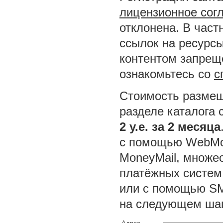
лицензионное сог
отклонена. В част
ссылок на ресурсы
контентом запреще
ознакомьтесь со
с
Стоимость размещ
разделе каталога 
2 у.е. за 2 месяца
с помощью WebMon
MoneyMail, множес
платёжных систем
или с помощью SM
на следующем шаг