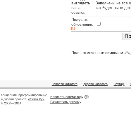
выглядеть
Заполнены не все о
ваша
как будет выглядет
ссылка:
Получать
обновления:
Поля, отмеченные символом «*»,
новости каталога
дерево каталога
наугад!
Концепция, программирование
Написать вебмастеру
и дизайн проекта:
«Сёма.Ру»
Разместить рекламу
© 2000—2014