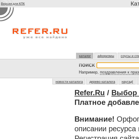
Ка
Версия для КПК
каталог
афоризмы
соусы и сп
Например,
поздравления к пра
новости каталога
дерево каталога
наугад!
Refer.Ru
/
Выбор 
Платное добавле
Внимание!
Орфог
описании ресурса
Регистрация сайт