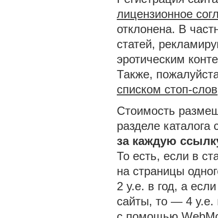
лицензионное сог
отклонена. В част
статей, рекламир
эротическим конт
Также, пожалуйста
списком стоп-слов
Стоимость размещ
разделе каталога 
за каждую ссылк
То есть, если в ст
на страницы одног
2 у.е. в год, а ес
сайты, то — 4 у.е.
с помощью WebMo