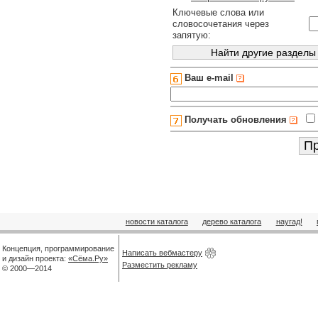
Ключевые слова или
словосочетания через
запятую:
Ваш e-mail
Получать обновления
новости каталога
дерево каталога
наугад!
Концепция, программирование
Написать вебмастеру
и дизайн проекта:
«Сёма.Ру»
Разместить рекламу
© 2000—2014