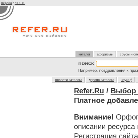
Версия для КПК
каталог
афоризмы
соусы и сп
Например,
поздравления к пра
новости каталога
дерево каталога
наугад!
Refer.Ru
/
Выбор 
Платное добавле
Внимание!
Орфог
описании ресурса
Регистрация сайт