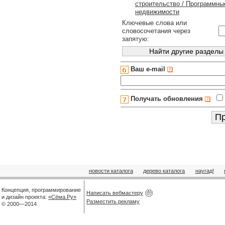
строительство / Программны
недвижимости
Ключевые слова или
словосочетания через
запятую:
Ваш e-mail
Получать обновления
новости каталога
дерево каталога
наугад!
Концепция, программирование
Написать вебмастеру
и дизайн проекта:
«Сёма.Ру»
Разместить рекламу
© 2000—2014