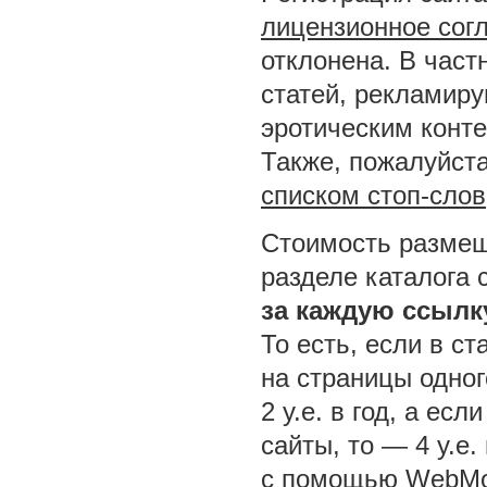
лицензионное сог
отклонена. В част
статей, рекламир
эротическим конт
Также, пожалуйста
списком стоп-слов
Стоимость размещ
разделе каталога 
за каждую ссылк
То есть, если в ст
на страницы одног
2 у.е. в год, а ес
сайты, то — 4 у.е.
с помощью WebMo