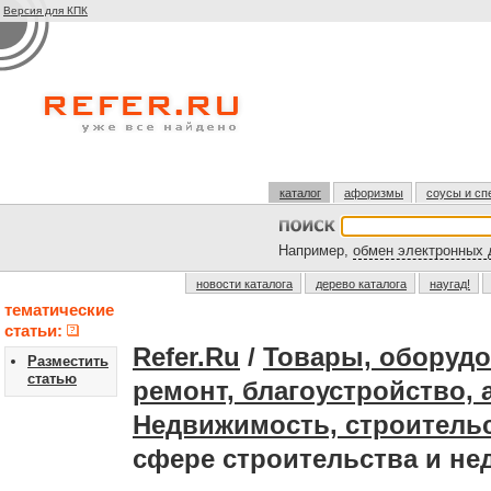
Версия для КПК
каталог
афоризмы
соусы и сп
Например,
обмен электронных 
новости каталога
дерево каталога
наугад!
тематические
статьи:
Refer.Ru
/
Товары, оборудо
Разместить
статью
ремонт, благоустройство, 
Недвижимость, строитель
сфере строительства и н