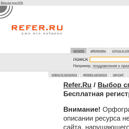
Версия для КПК
каталог
афоризмы
соусы и сп
Например,
поздравления к пра
новости каталога
дерево каталога
наугад!
Refer.Ru
/
Выбор с
Бесплатная регис
Внимание!
Орфогра
описании ресурса н
сайта, нарушающег