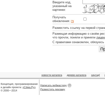
Введите код,
указанный на
картинке:
Получать
обновления:
Разместить ссылку на первой стран
Размещая информацию о своём ресу
что прочли, поняли и приняли
лицен
С правилами ознакомлен, обязуюсь
новости каталога
дерево каталога
наугад!
Концепция, программирование
Написать вебмастеру
и дизайн проекта:
«Сёма.Ру»
Разместить рекламу
© 2000—2014