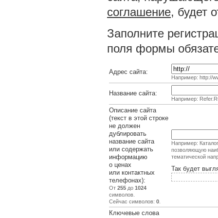
соглашение
, будет 
Заполните регистра
поля формы обязате
Адрес сайта:
Например: http://ww
Название сайта:
Например: Refer.R
Описание сайта
(текст в этой строке
не должен
дублировать
название сайта
Например: Каталог
или содержать
позволяющую наиб
информацию
тематической нап
о ценах
Так будет выгл
или контактных
телефонах):
От
255
до
1024
символов.
Сейчас символов:
0
.
Ключевые слова