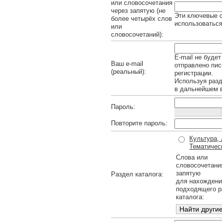
или словосочетания
через запятую (не
Эти ключевые с
более четырёх слов
использоваться
или
словосочетаний):
E-mail не будет
Ваш e-mail
отправлено пис
(реальный):
регистрации.
Используя раз
в дальнейшем в
Пароль:
Повторите пароль:
Культура, 
Тематичес
Слова или
словосочетани
запятую
Раздел каталога:
для нахождени
подходящего р
каталога: