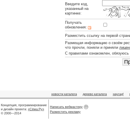
Введите код,
указанный на
картинке:
Получать
обновления:
Разместить ссылку на первой стран
Размещая информацию о своём ресу
что прочли, поняли и приняли
лицен
С правилами ознакомлен, обязуюсь
новости каталога
дерево каталога
наугад!
Концепция, программирование
Написать вебмастеру
и дизайн проекта:
«Сёма.Ру»
Разместить рекламу
© 2000—2014