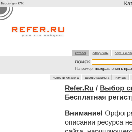
Ка
Версия для КПК
каталог
афоризмы
соусы и сп
Например,
поздравления к пра
новости каталога
дерево каталога
наугад!
Refer.Ru
/
Выбор с
Бесплатная регис
Внимание!
Орфогра
описании ресурса н
сайта, нарушающег