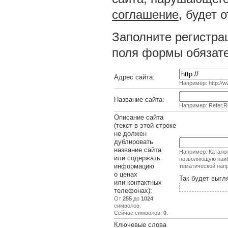
соглашение
, будет 
Заполните регистра
поля формы обязате
Адрес сайта:
Например: http://ww
Название сайта:
Например: Refer.R
Описание сайта
(текст в этой строке
не должен
дублировать
название сайта
Например: Каталог
или содержать
позволяющую наиб
информацию
тематической нап
о ценах
Так будет выгл
или контактных
телефонах):
От
255
до
1024
символов.
Сейчас символов:
0
.
Ключевые слова