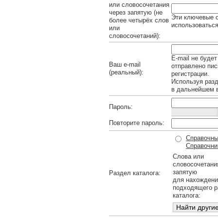
или словосочетания
через запятую (не
Эти ключевые с
более четырёх слов
использоваться
или
словосочетаний):
E-mail не будет
Ваш e-mail
отправлено пис
(реальный):
регистрации.
Используя раз
в дальнейшем в
Пароль:
Повторите пароль:
Справочны
Справочник
Слова или
словосочетани
запятую
Раздел каталога:
для нахождени
подходящего р
каталога: