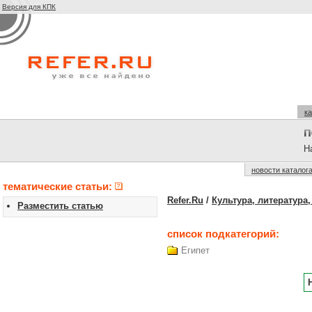
Версия для КПК
ка
На
новости каталог
тематические статьи:
Refer.Ru
/
Культура, литература,
Разместить статью
список подкатегорий:
Египет