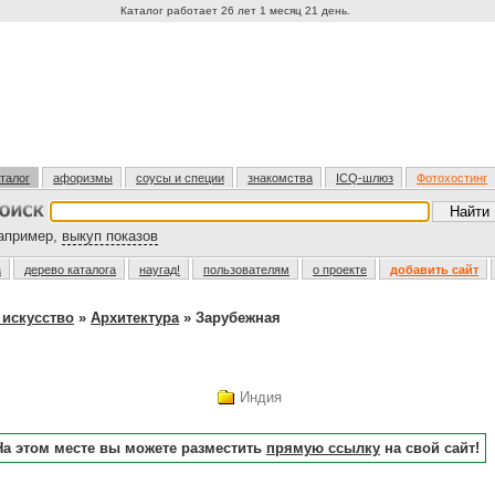
Каталог работает 26 лет 1 месяц 21 день.
талог
афоризмы
соусы и специи
знакомства
ICQ-шлюз
Фотохостинг
пример,
выкуп показов
а
дерево каталога
наугад!
пользователям
о проекте
добавить сайт
 искусство
»
Архитектура
» Зарубежная
Индия
На этом месте вы можете разместить
прямую ссылку
на свой сайт!