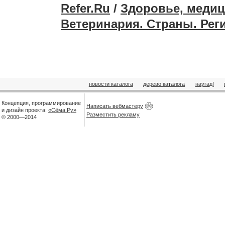
Refer.Ru
/
Здоровье, медиц
Ветеринария. Страны. Ре
новости каталога
дерево каталога
наугад!
Концепция, программирование
Написать вебмастеру
и дизайн проекта:
«Сёма.Ру»
Разместить рекламу
© 2000—2014