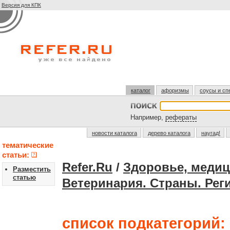
Версия для КПК
каталог
афоризмы
соусы и сп
Например,
рефераты
новости каталога
дерево каталога
наугад!
тематические
статьи:
Refer.Ru
/
Здоровье, медиц
Разместить
статью
Ветеринария. Страны. Ре
список подкатегорий: