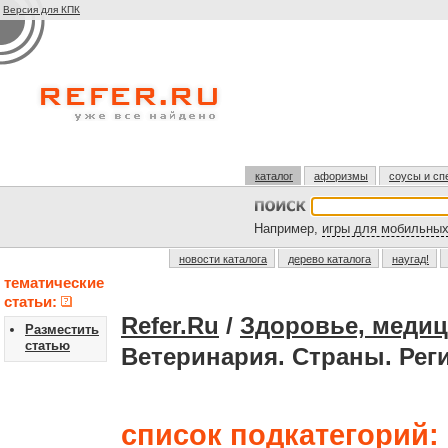
Версия для КПК
каталог
афоризмы
соусы и сп
Например,
игры для мобильны
новости каталога
дерево каталога
наугад!
тематические
статьи:
Refer.Ru
/
Здоровье, медиц
Разместить
статью
Ветеринария. Страны. Ре
список подкатегорий: