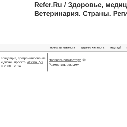
Refer.Ru
/
Здоровье, медиц
Ветеринария. Страны. Ре
новости каталога
дерево каталога
наугад!
Концепция, программирование
Написать вебмастеру
и дизайн проекта:
«Сёма.Ру»
Разместить рекламу
© 2000—2014