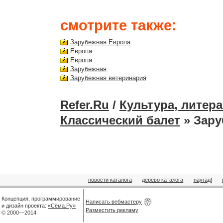
смотрите также:
Зарубежная Европа
Европа
Европа
Зарубежная
Зарубежная ветеринария
Refer.Ru
/
Культура, литера
Классический балет
» Зару
новости каталога
дерево каталога
наугад!
Концепция, программирование
Написать вебмастеру
и дизайн проекта:
«Сёма.Ру»
Разместить рекламу
© 2000—2014