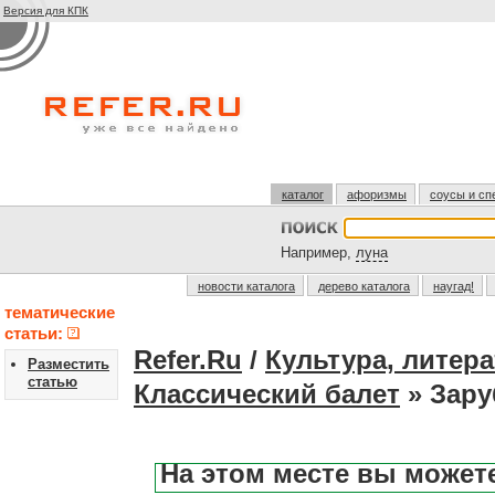
Версия для КПК
каталог
афоризмы
соусы и сп
Например,
луна
новости каталога
дерево каталога
наугад!
тематические
статьи:
Refer.Ru
/
Культура, литера
Разместить
статью
Классический балет
» Зару
На этом месте вы может