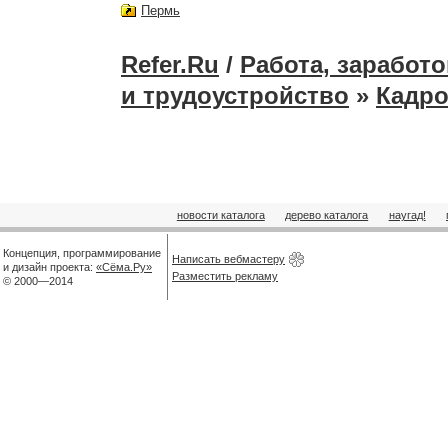
Пермь
Refer.Ru
/
Работа, заработо
и трудоустройство
»
Кадро
новости каталога
дерево каталога
наугад!
Концепция, программирование
Написать вебмастеру
и дизайн проекта:
«Сёма.Ру»
Разместить рекламу
© 2000—2014