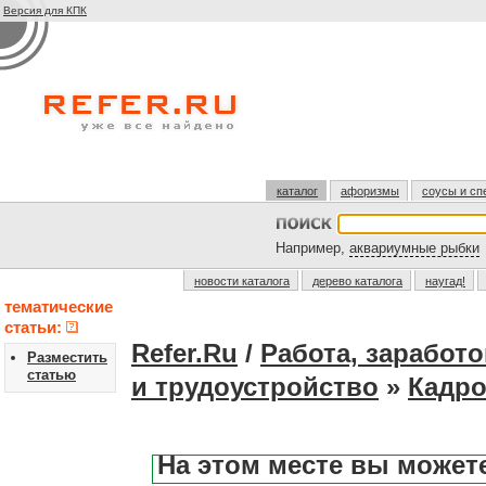
Версия для КПК
каталог
афоризмы
соусы и сп
Например,
аквариумные рыбки
новости каталога
дерево каталога
наугад!
тематические
статьи:
Refer.Ru
/
Работа, заработо
Разместить
статью
и трудоустройство
»
Кадро
На этом месте вы может