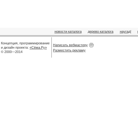
новости каталога
дерево каталога
наугад!
Концепция, программирование
Написать вебмастеру
и дизайн проекта:
«Сёма.Ру»
Разместить рекламу
© 2000—2014