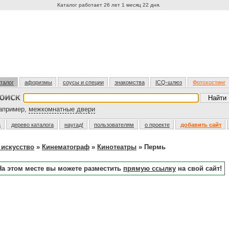
Каталог работает 26 лет 1 месяц 22 дня.
талог
афоризмы
соусы и специи
знакомства
ICQ-шлюз
Фотохостинг
пример,
межкомнатные двери
а
дерево каталога
наугад!
пользователям
о проекте
добавить сайт
 искусство
»
Кинематограф
»
Кинотеатры
» Пермь
На этом месте вы можете разместить
прямую ссылку
на свой сайт!