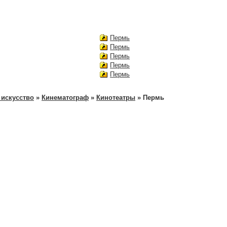
Пермь
Пермь
Пермь
Пермь
Пермь
 искусство
»
Кинематограф
»
Кинотеатры
» Пермь