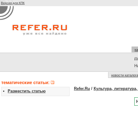
Версия для КПК
ка
На
новости каталог
тематические статьи:
Refer.Ru
/
Культура, литература,
Разместить статью